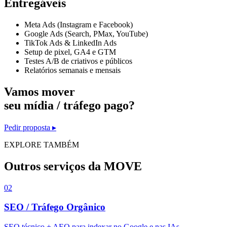
Entregáveis
Meta Ads (Instagram e Facebook)
Google Ads (Search, PMax, YouTube)
TikTok Ads & LinkedIn Ads
Setup de pixel, GA4 e GTM
Testes A/B de criativos e públicos
Relatórios semanais e mensais
Vamos mover
seu
mídia / tráfego pago
?
Pedir proposta ▸
EXPLORE TAMBÉM
Outros serviços da MOVE
02
SEO / Tráfego Orgânico
SEO técnico + AEO para indexar no Google e nas IAs.