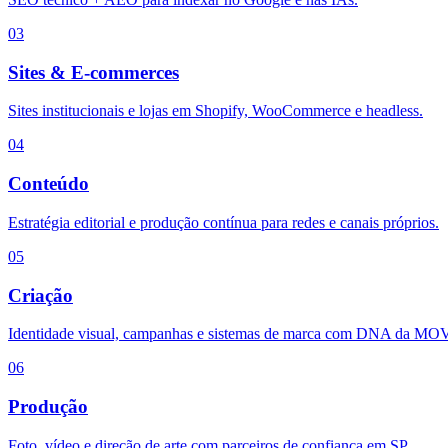
03
Sites & E-commerces
Sites institucionais e lojas em Shopify, WooCommerce e headless.
04
Conteúdo
Estratégia editorial e produção contínua para redes e canais próprios.
05
Criação
Identidade visual, campanhas e sistemas de marca com DNA da MO
06
Produção
Foto, vídeo e direção de arte com parceiros de confiança em SP.