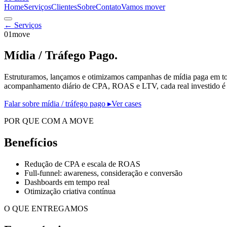
Home
Serviços
Clientes
Sobre
Contato
Vamos mover
← Serviços
01
move
Mídia / Tráfego Pago
.
Estruturamos, lançamos e otimizamos campanhas de mídia paga em todo
acompanhamento diário de CPA, ROAS e LTV, cada real investido é r
Falar sobre
mídia / tráfego pago
▸
Ver cases
POR QUE COM A MOVE
Benefícios
Redução de CPA e escala de ROAS
Full-funnel: awareness, consideração e conversão
Dashboards em tempo real
Otimização criativa contínua
O QUE ENTREGAMOS